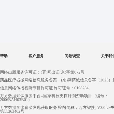
帮助
客户服务
问卷调查
关于我
网络出版服务许可证：(署)网出证(京)字第072号
药品医疗器械网络信息服务备案：(京)网药械信息备字（2023）第 0
信息网络传播视听节目许可证 许可证号：0108284
万方数据知识服务平台--国家科技支撑计划资助项目（编号：
2006BAH03B01）
万方数据学术资源发现获取服务系统[简称：万方智搜] V3.0 证
第11363462号