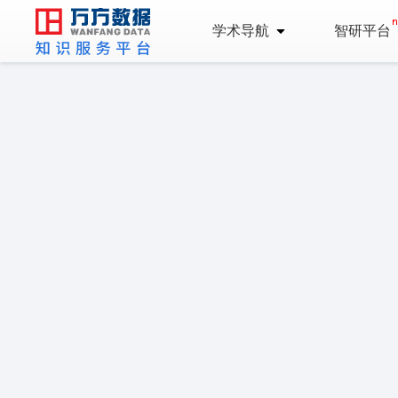
学术导航
智研平台