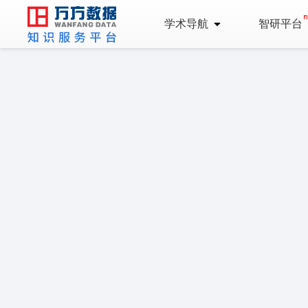
学术导航
智研平台