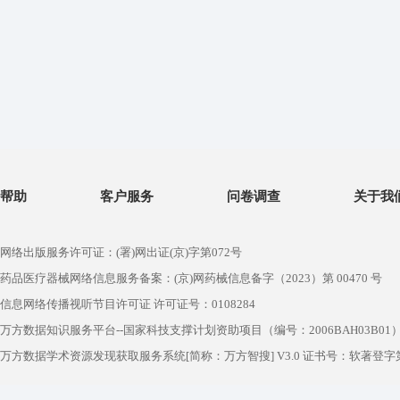
帮助
客户服务
问卷调查
关于我
网络出版服务许可证：(署)网出证(京)字第072号
药品医疗器械网络信息服务备案：(京)网药械信息备字（2023）第 00470 号
信息网络传播视听节目许可证 许可证号：0108284
万方数据知识服务平台--国家科技支撑计划资助项目（编号：2006BAH03B01
万方数据学术资源发现获取服务系统[简称：万方智搜] V3.0 证书号：软著登字第1