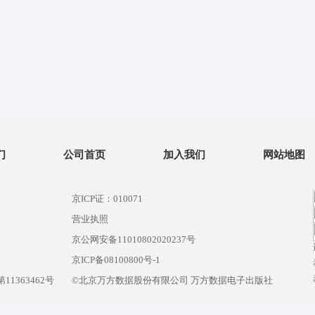
们
公司首页
加入我们
网站地图
京ICP证：010071
营业执照
京公网安备11010802020237号
）
京ICP备08100800号-1
1363462号
©北京万方数据股份有限公司 万方数据电子出版社