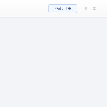
简
繁
登录 / 注册