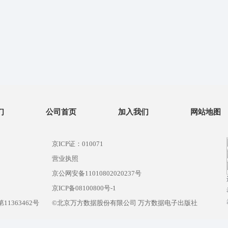
们
公司首页
加入我们
网站地图
京ICP证：010071
营业执照
京公网安备11010802020237号
）
京ICP备08100800号-1
1363462号
©北京万方数据股份有限公司 万方数据电子出版社