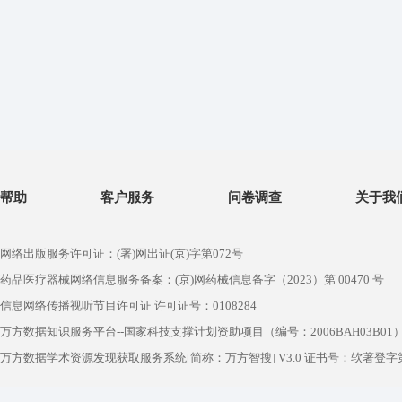
帮助
客户服务
问卷调查
关于我
网络出版服务许可证：(署)网出证(京)字第072号
药品医疗器械网络信息服务备案：(京)网药械信息备字（2023）第 00470 号
信息网络传播视听节目许可证 许可证号：0108284
万方数据知识服务平台--国家科技支撑计划资助项目（编号：2006BAH03B01
万方数据学术资源发现获取服务系统[简称：万方智搜] V3.0 证书号：软著登字第1