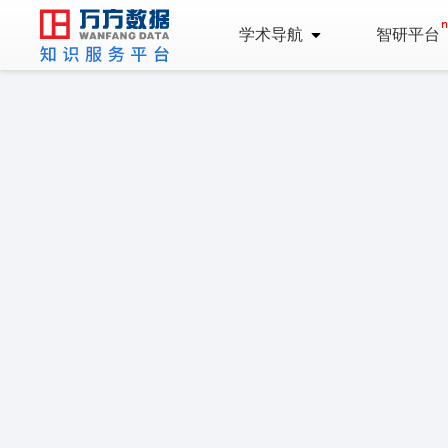
学术导航
智研平台