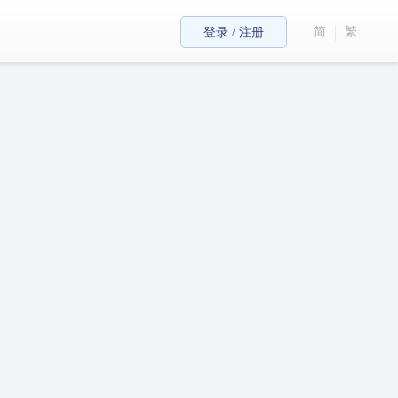
简
繁
登录 / 注册