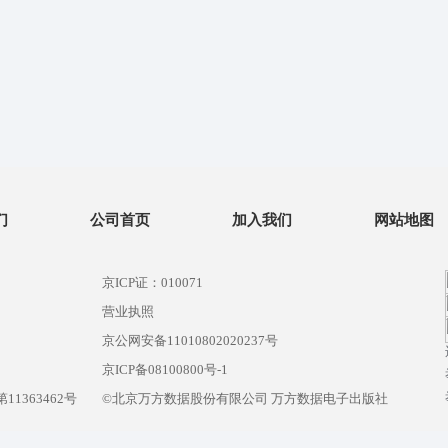
们
公司首页
加入我们
网站地图
京ICP证：010071
营业执照
京公网安备11010802020237号
）
京ICP备08100800号-1
1363462号
©北京万方数据股份有限公司 万方数据电子出版社