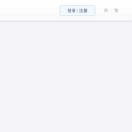
简
繁
登录 / 注册