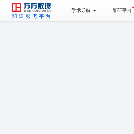
学术导航
智研平台