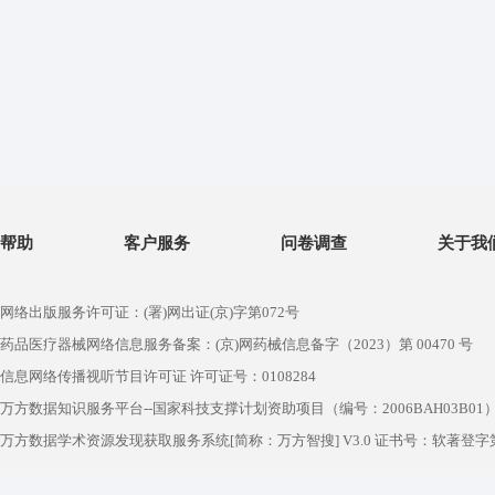
帮助
客户服务
问卷调查
关于我
网络出版服务许可证：(署)网出证(京)字第072号
药品医疗器械网络信息服务备案：(京)网药械信息备字（2023）第 00470 号
信息网络传播视听节目许可证 许可证号：0108284
万方数据知识服务平台--国家科技支撑计划资助项目（编号：2006BAH03B01
万方数据学术资源发现获取服务系统[简称：万方智搜] V3.0 证书号：软著登字第1