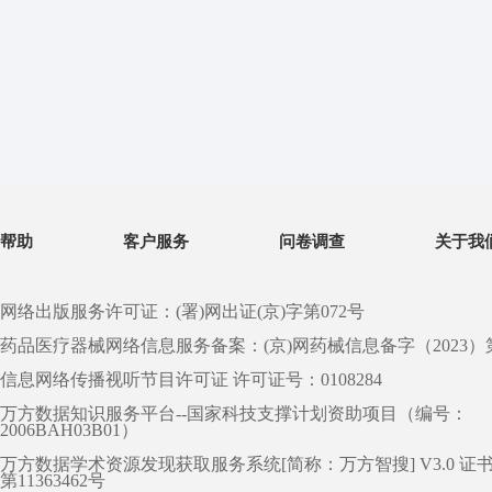
帮助
客户服务
问卷调查
关于我
网络出版服务许可证：(署)网出证(京)字第072号
药品医疗器械网络信息服务备案：(京)网药械信息备字（2023）第 0
信息网络传播视听节目许可证 许可证号：0108284
万方数据知识服务平台--国家科技支撑计划资助项目（编号：
2006BAH03B01）
万方数据学术资源发现获取服务系统[简称：万方智搜] V3.0 证
第11363462号