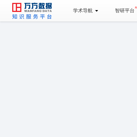
学术导航
智研平台