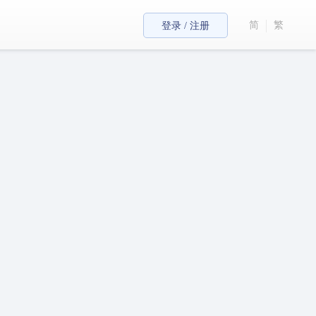
简
繁
登录 / 注册