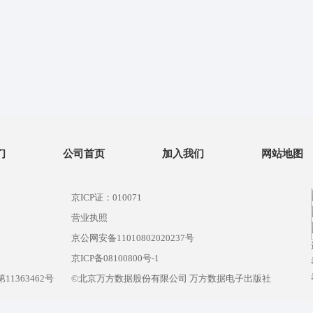
们
公司首页
加入我们
网站地图
京ICP证：010071
营业执照
京公网安备11010802020237号
）
京ICP备08100800号-1
1363462号
©北京万方数据股份有限公司 万方数据电子出版社