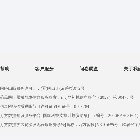
帮助
客户服务
问卷调查
关于我
网络出版服务许可证：(署)网出证(京)字第072号
药品医疗器械网络信息服务备案：(京)网药械信息备字（2023）第 00470 号
信息网络传播视听节目许可证 许可证号：0108284
万方数据知识服务平台--国家科技支撑计划资助项目（编号：2006BAH03B01
万方数据学术资源发现获取服务系统[简称：万方智搜] V3.0 证书号：软著登字第1