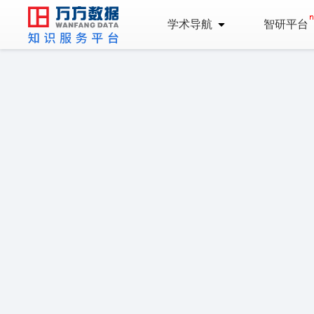
学术导航
智研平台