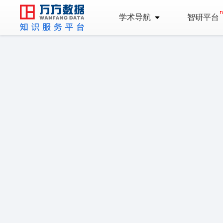
学术导航
智研平台