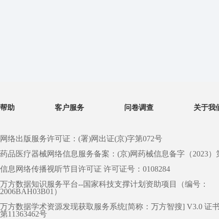
帮助
客户服务
问卷调查
关于我
网络出版服务许可证：(署)网出证(京)字第072号
药品医疗器械网络信息服务备案：(京)网药械信息备字（2023）第 0
信息网络传播视听节目许可证 许可证号：0108284
万方数据知识服务平台--国家科技支撑计划资助项目（编号：
2006BAH03B01）
万方数据学术资源发现获取服务系统[简称：万方智搜] V3.0 证
第11363462号