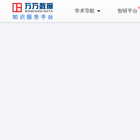
学术导航
智研平台