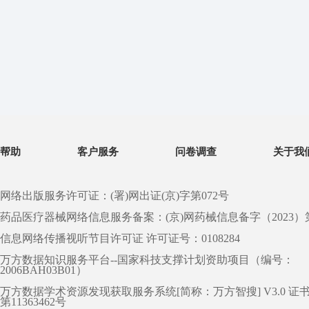
帮助
客户服务
问卷调查
关于我
网络出版服务许可证：(署)网出证(京)字第072号
药品医疗器械网络信息服务备案：(京)网药械信息备字（2023）第 0
信息网络传播视听节目许可证 许可证号：0108284
万方数据知识服务平台--国家科技支撑计划资助项目（编号：
2006BAH03B01）
万方数据学术资源发现获取服务系统[简称：万方智搜] V3.0 证
第11363462号