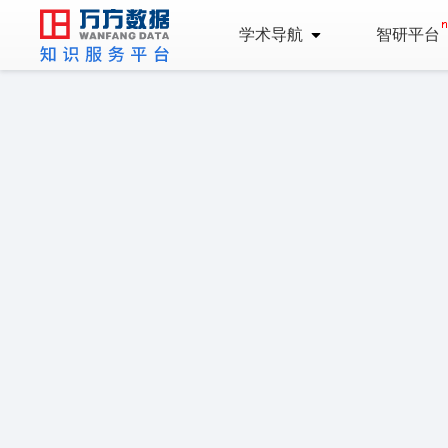
学术导航
智研平台