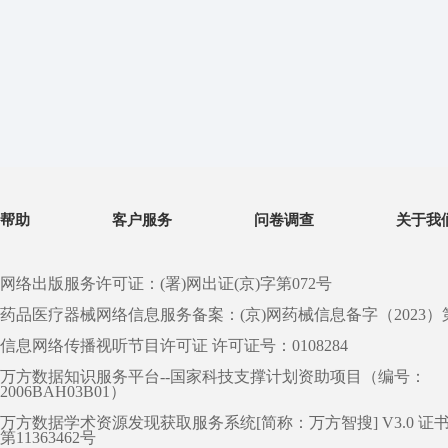
帮助
客户服务
问卷调查
关于我
网络出版服务许可证：(署)网出证(京)字第072号
药品医疗器械网络信息服务备案：(京)网药械信息备字（2023）第 0
信息网络传播视听节目许可证 许可证号：0108284
万方数据知识服务平台--国家科技支撑计划资助项目（编号：
2006BAH03B01）
万方数据学术资源发现获取服务系统[简称：万方智搜] V3.0 证
第11363462号