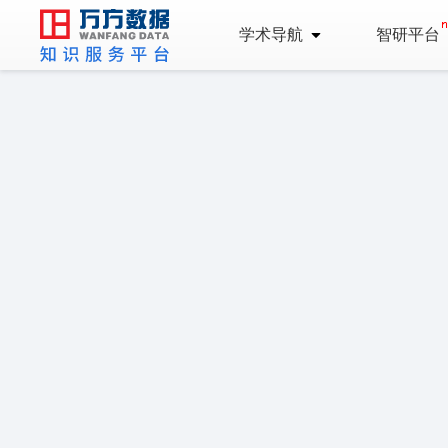
学术导航
智研平台