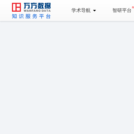
学术导航
智研平台