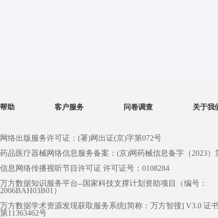
帮助
客户服务
问卷调查
关于我
网络出版服务许可证：(署)网出证(京)字第072号
药品医疗器械网络信息服务备案：(京)网药械信息备字（2023）第 0
信息网络传播视听节目许可证 许可证号：0108284
万方数据知识服务平台--国家科技支撑计划资助项目（编号：
2006BAH03B01）
万方数据学术资源发现获取服务系统[简称：万方智搜] V3.0 证
第11363462号