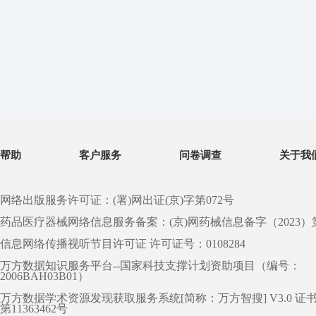
帮助
客户服务
问卷调查
关于我
网络出版服务许可证：(署)网出证(京)字第072号
药品医疗器械网络信息服务备案：(京)网药械信息备字（2023）第 0
信息网络传播视听节目许可证 许可证号：0108284
万方数据知识服务平台--国家科技支撑计划资助项目（编号：
2006BAH03B01）
万方数据学术资源发现获取服务系统[简称：万方智搜] V3.0 证
第11363462号