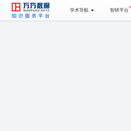
学术导航
智研平台