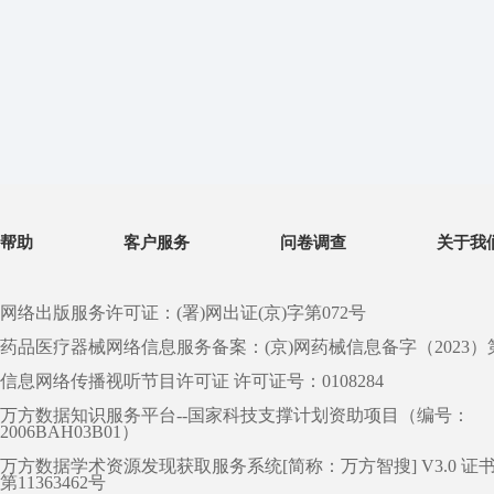
帮助
客户服务
问卷调查
关于我
网络出版服务许可证：(署)网出证(京)字第072号
药品医疗器械网络信息服务备案：(京)网药械信息备字（2023）第 0
信息网络传播视听节目许可证 许可证号：0108284
万方数据知识服务平台--国家科技支撑计划资助项目（编号：
2006BAH03B01）
万方数据学术资源发现获取服务系统[简称：万方智搜] V3.0 证
第11363462号