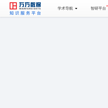
学术导航
智研平台