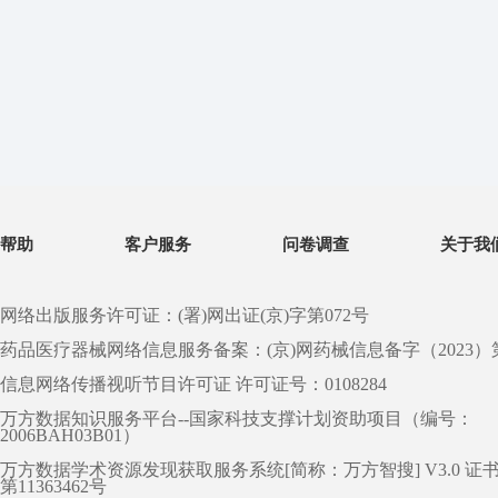
帮助
客户服务
问卷调查
关于我
网络出版服务许可证：(署)网出证(京)字第072号
药品医疗器械网络信息服务备案：(京)网药械信息备字（2023）第 0
信息网络传播视听节目许可证 许可证号：0108284
万方数据知识服务平台--国家科技支撑计划资助项目（编号：
2006BAH03B01）
万方数据学术资源发现获取服务系统[简称：万方智搜] V3.0 证
第11363462号