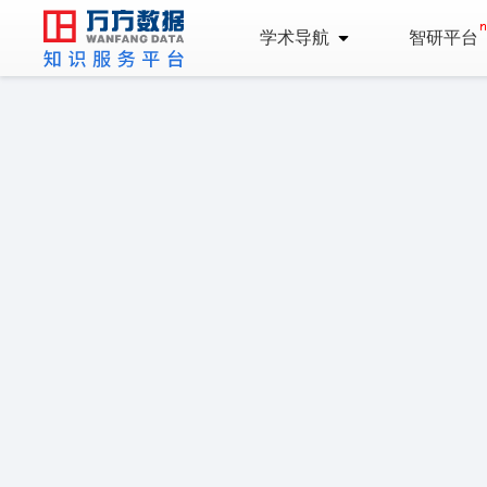
学术导航
智研平台