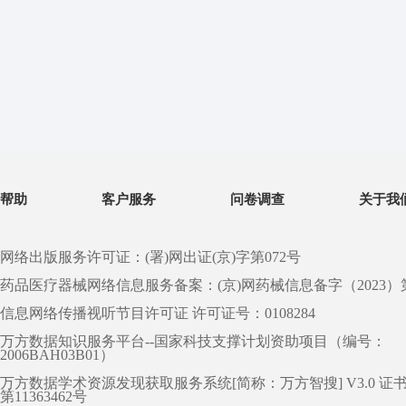
帮助
客户服务
问卷调查
关于我
网络出版服务许可证：(署)网出证(京)字第072号
药品医疗器械网络信息服务备案：(京)网药械信息备字（2023）第 0
信息网络传播视听节目许可证 许可证号：0108284
万方数据知识服务平台--国家科技支撑计划资助项目（编号：
2006BAH03B01）
万方数据学术资源发现获取服务系统[简称：万方智搜] V3.0 证
第11363462号