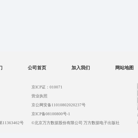
们
公司首页
加入我们
网站地图
京ICP证：010071
营业执照
京公网安备11010802020237号
）
京ICP备08100800号-1
1363462号
©北京万方数据股份有限公司 万方数据电子出版社