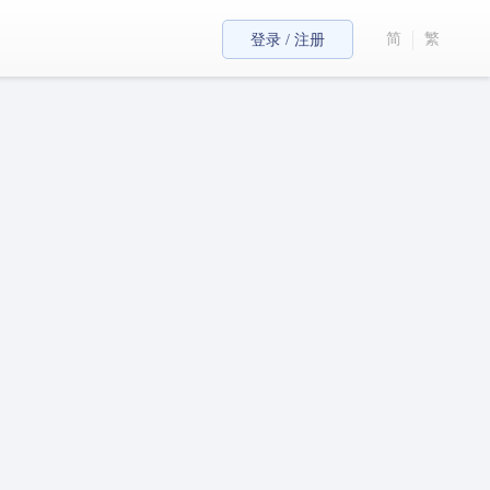
简
繁
登录 / 注册