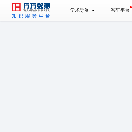
学术导航
智研平台