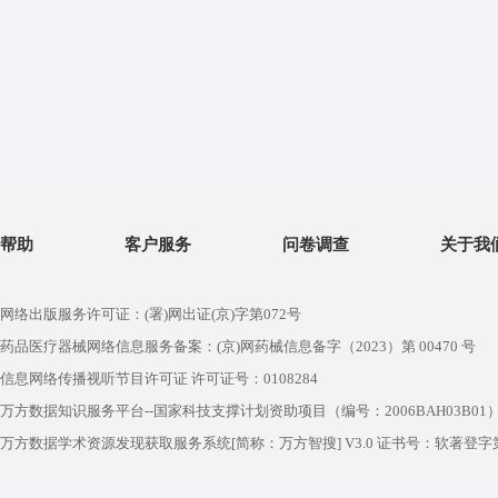
帮助
客户服务
问卷调查
关于我
网络出版服务许可证：(署)网出证(京)字第072号
药品医疗器械网络信息服务备案：(京)网药械信息备字（2023）第 00470 号
信息网络传播视听节目许可证 许可证号：0108284
万方数据知识服务平台--国家科技支撑计划资助项目（编号：2006BAH03B01
万方数据学术资源发现获取服务系统[简称：万方智搜] V3.0 证书号：软著登字第1