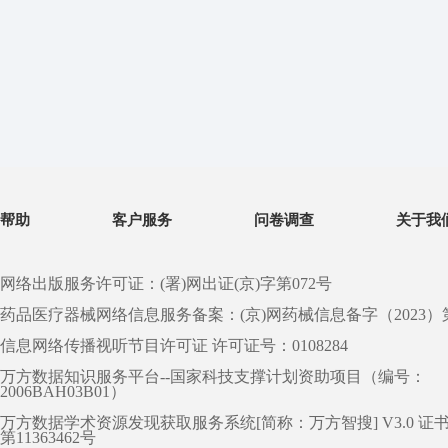
帮助
客户服务
问卷调查
关于我
网络出版服务许可证：(署)网出证(京)字第072号
药品医疗器械网络信息服务备案：(京)网药械信息备字（2023）第 0
信息网络传播视听节目许可证 许可证号：0108284
万方数据知识服务平台--国家科技支撑计划资助项目（编号：
2006BAH03B01）
万方数据学术资源发现获取服务系统[简称：万方智搜] V3.0 证
第11363462号