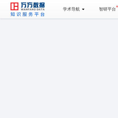
学术导航
智研平台