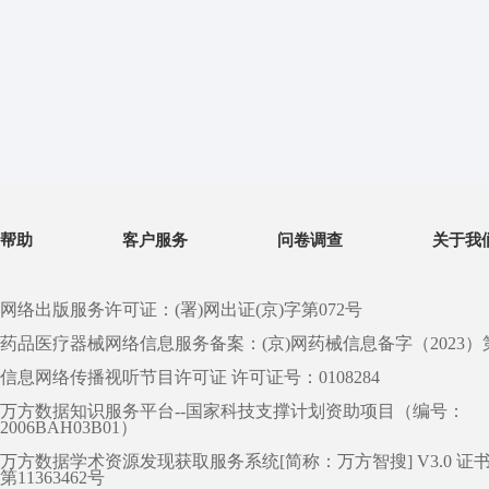
帮助
客户服务
问卷调查
关于我
网络出版服务许可证：(署)网出证(京)字第072号
药品医疗器械网络信息服务备案：(京)网药械信息备字（2023）第 0
信息网络传播视听节目许可证 许可证号：0108284
万方数据知识服务平台--国家科技支撑计划资助项目（编号：
2006BAH03B01）
万方数据学术资源发现获取服务系统[简称：万方智搜] V3.0 证
第11363462号