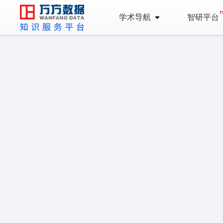
学术导航
智研平台