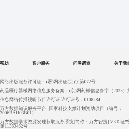
帮助
客户服务
问卷调查
关于我
网络出版服务许可证：(署)网出证(京)字第072号
药品医疗器械网络信息服务备案：(京)网药械信息备字（2023）第 0
信息网络传播视听节目许可证 许可证号：0108284
万方数据知识服务平台--国家科技支撑计划资助项目（编号：
2006BAH03B01）
万方数据学术资源发现获取服务系统[简称：万方智搜] V3.0 证
第11363462号