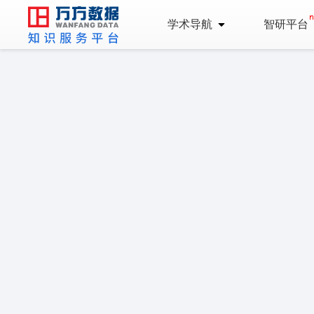
学术导航
智研平台