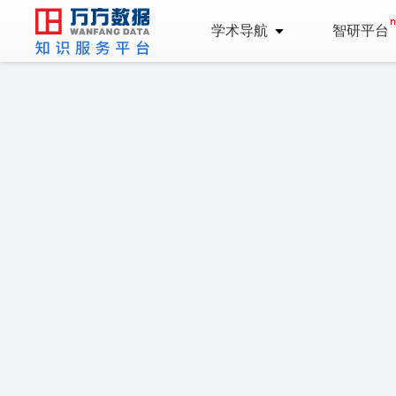
学术导航
智研平台