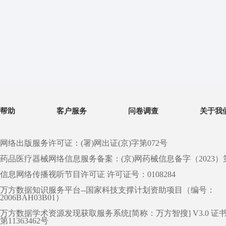
帮助
客户服务
问卷调查
关于我
网络出版服务许可证：(署)网出证(京)字第072号
药品医疗器械网络信息服务备案：(京)网药械信息备字（2023）第 0
信息网络传播视听节目许可证 许可证号：0108284
万方数据知识服务平台--国家科技支撑计划资助项目（编号：
2006BAH03B01）
万方数据学术资源发现获取服务系统[简称：万方智搜] V3.0 证
第11363462号