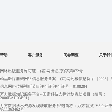
帮助
客户服务
问卷调查
关于我
网络出版服务许可证：(署)网出证(京)字第072号
药品医疗器械网络信息服务备案：(京)网药械信息备字（2023）第 0
信息网络传播视听节目许可证 许可证号：0108284
万方数据知识服务平台--国家科技支撑计划资助项目（编号：
2006BAH03B01）
万方数据学术资源发现获取服务系统[简称：万方智搜] V3.0 证
第11363462号