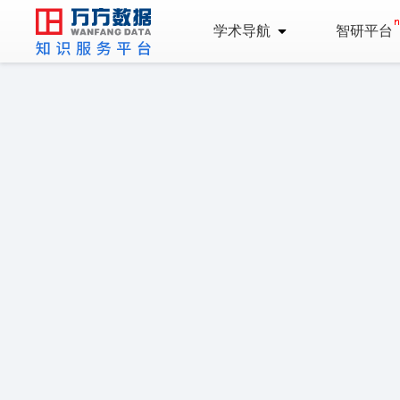
学术导航
智研平台