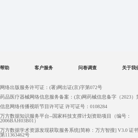
帮助
客户服务
问卷调查
关于我
网络出版服务许可证：(署)网出证(京)字第072号
药品医疗器械网络信息服务备案：(京)网药械信息备字（2023）第 0
信息网络传播视听节目许可证 许可证号：0108284
万方数据知识服务平台--国家科技支撑计划资助项目（编号：
2006BAH03B01）
万方数据学术资源发现获取服务系统[简称：万方智搜] V3.0 证
第11363462号