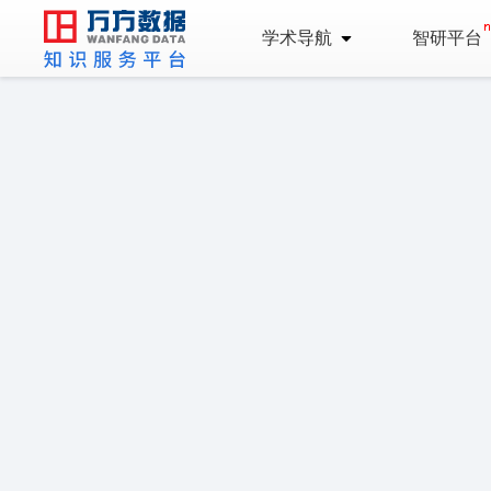
学术导航
智研平台