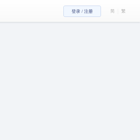
简
繁
登录 / 注册