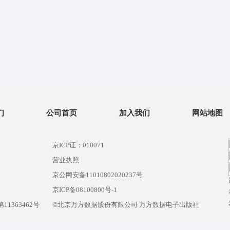
们
公司首页
加入我们
网站地图
京ICP证：010071
营业执照
京公网安备11010802020237号
）
京ICP备08100800号-1
1363462号
©北京万方数据股份有限公司 万方数据电子出版社