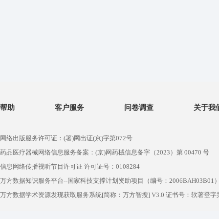
帮助
客户服务
问卷调查
关于我
网络出版服务许可证：(署)网出证(京)字第072号
药品医疗器械网络信息服务备案：(京)网药械信息备字（2023）第 00470 号
信息网络传播视听节目许可证 许可证号：0108284
万方数据知识服务平台--国家科技支撑计划资助项目（编号：2006BAH03B01
万方数据学术资源发现获取服务系统[简称：万方智搜] V3.0 证书号：软著登字第1