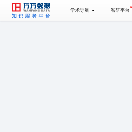
学术导航
智研平台