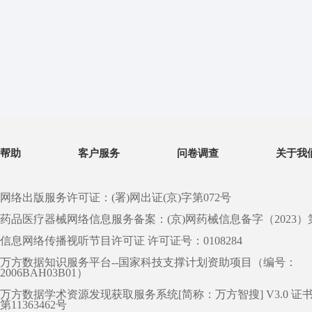
帮助
客户服务
问卷调查
关于我
网络出版服务许可证：(署)网出证(京)字第072号
药品医疗器械网络信息服务备案：(京)网药械信息备字（2023）第 0
信息网络传播视听节目许可证 许可证号：0108284
万方数据知识服务平台--国家科技支撑计划资助项目（编号：
2006BAH03B01）
万方数据学术资源发现获取服务系统[简称：万方智搜] V3.0 证
第11363462号