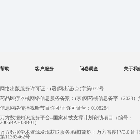
帮助
客户服务
问卷调查
关于我
网络出版服务许可证：(署)网出证(京)字第072号
药品医疗器械网络信息服务备案：(京)网药械信息备字（2023）第 0
信息网络传播视听节目许可证 许可证号：0108284
万方数据知识服务平台--国家科技支撑计划资助项目（编号：
2006BAH03B01）
万方数据学术资源发现获取服务系统[简称：万方智搜] V3.0 证
第11363462号