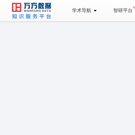
学术导航
智研平台