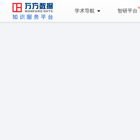
学术导航
智研平台