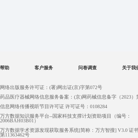
帮助
客户服务
问卷调查
关于我
网络出版服务许可证：(署)网出证(京)字第072号
药品医疗器械网络信息服务备案：(京)网药械信息备字（2023）第 0
信息网络传播视听节目许可证 许可证号：0108284
万方数据知识服务平台--国家科技支撑计划资助项目（编号：
2006BAH03B01）
万方数据学术资源发现获取服务系统[简称：万方智搜] V3.0 证
第11363462号