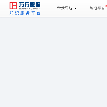
学术导航
智研平台