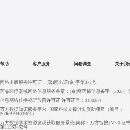
帮助
客户服务
问卷调查
关于我
网络出版服务许可证：(署)网出证(京)字第072号
药品医疗器械网络信息服务备案：(京)网药械信息备字（2023）第 0
信息网络传播视听节目许可证 许可证号：0108284
万方数据知识服务平台--国家科技支撑计划资助项目（编号：
2006BAH03B01）
万方数据学术资源发现获取服务系统[简称：万方智搜] V3.0 证
第11363462号