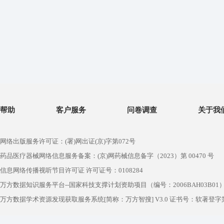
帮助
客户服务
问卷调查
关于我
网络出版服务许可证：(署)网出证(京)字第072号
药品医疗器械网络信息服务备案：(京)网药械信息备字（2023）第 00470 号
信息网络传播视听节目许可证 许可证号：0108284
万方数据知识服务平台--国家科技支撑计划资助项目（编号：2006BAH03B01
万方数据学术资源发现获取服务系统[简称：万方智搜] V3.0 证书号：软著登字第1