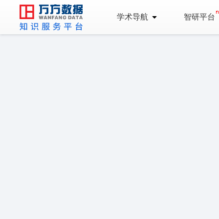
学术导航
智研平台