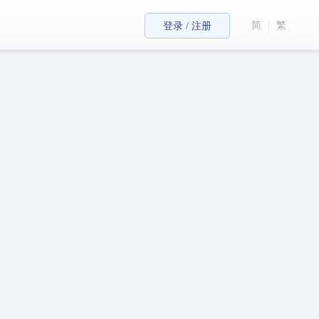
简
繁
登录 / 注册