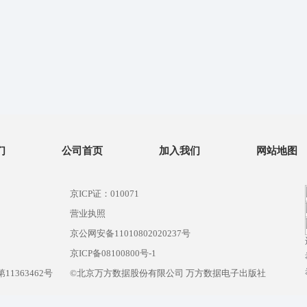
们
公司首页
加入我们
网站地图
京ICP证：010071
营业执照
京公网安备11010802020237号
）
京ICP备08100800号-1
1363462号
©北京万方数据股份有限公司 万方数据电子出版社