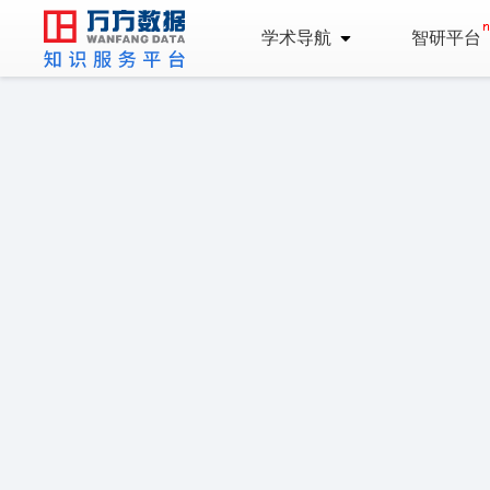
学术导航
智研平台