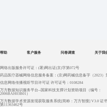
帮助
客户服务
问卷调查
关于我
网络出版服务许可证：(署)网出证(京)字第072号
药品医疗器械网络信息服务备案：(京)网药械信息备字（2023）第 0
信息网络传播视听节目许可证 许可证号：0108284
万方数据知识服务平台--国家科技支撑计划资助项目（编号：
2006BAH03B01）
万方数据学术资源发现获取服务系统[简称：万方智搜] V3.0 证
第11363462号