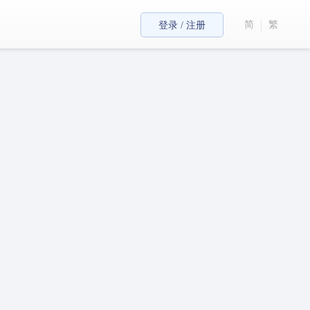
简
繁
登录 / 注册