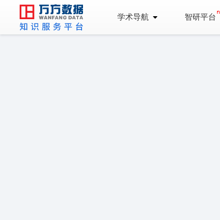
学术导航
智研平台