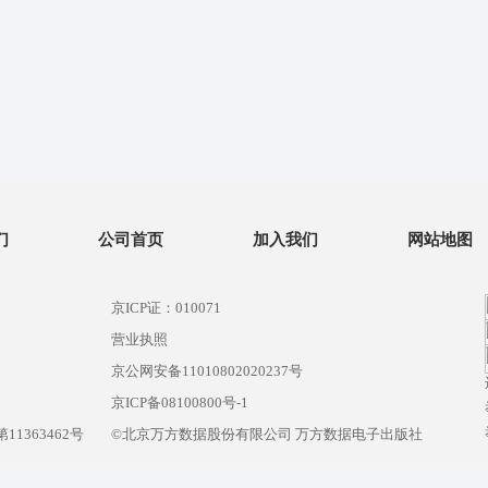
们
公司首页
加入我们
网站地图
京ICP证：010071
营业执照
京公网安备11010802020237号
）
京ICP备08100800号-1
1363462号
©北京万方数据股份有限公司 万方数据电子出版社