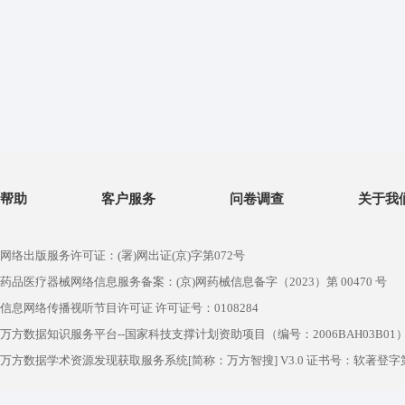
帮助
客户服务
问卷调查
关于我
网络出版服务许可证：(署)网出证(京)字第072号
药品医疗器械网络信息服务备案：(京)网药械信息备字（2023）第 00470 号
信息网络传播视听节目许可证 许可证号：0108284
万方数据知识服务平台--国家科技支撑计划资助项目（编号：2006BAH03B01
万方数据学术资源发现获取服务系统[简称：万方智搜] V3.0 证书号：软著登字第1