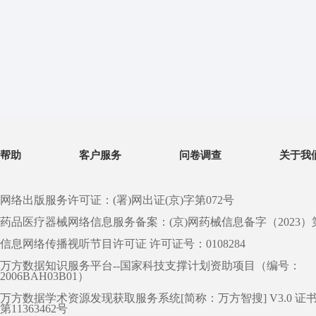
帮助
客户服务
问卷调查
关于我
网络出版服务许可证：(署)网出证(京)字第072号
药品医疗器械网络信息服务备案：(京)网药械信息备字（2023）第 0
信息网络传播视听节目许可证 许可证号：0108284
万方数据知识服务平台--国家科技支撑计划资助项目（编号：
2006BAH03B01）
万方数据学术资源发现获取服务系统[简称：万方智搜] V3.0 证
第11363462号