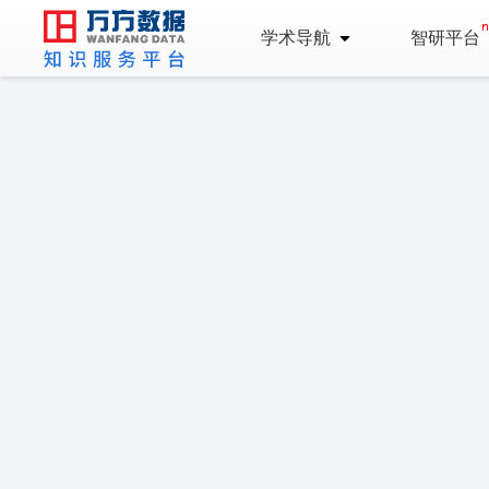
学术导航
智研平台