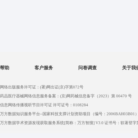
帮助
客户服务
问卷调查
关于我
网络出版服务许可证：(署)网出证(京)字第072号
药品医疗器械网络信息服务备案：(京)网药械信息备字（2023）第 00470 号
信息网络传播视听节目许可证 许可证号：0108284
万方数据知识服务平台--国家科技支撑计划资助项目（编号：2006BAH03B01
万方数据学术资源发现获取服务系统[简称：万方智搜] V3.0 证书号：软著登字第1