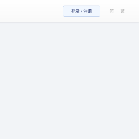
简
繁
登录 / 注册