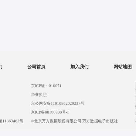
们
公司首页
加入我们
网站地图
京ICP证：010071
营业执照
京公网安备11010802020237号
）
京ICP备08100800号-1
1363462号
©北京万方数据股份有限公司 万方数据电子出版社