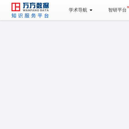
学术导航
智研平台