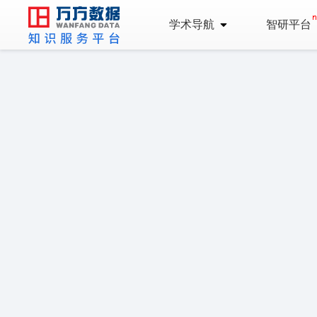
学术导航
智研平台