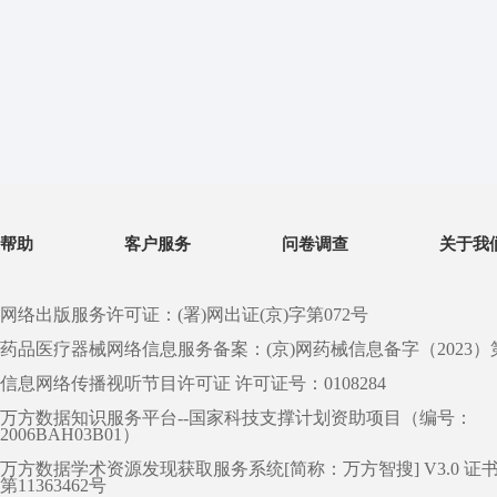
帮助
客户服务
问卷调查
关于我
网络出版服务许可证：(署)网出证(京)字第072号
药品医疗器械网络信息服务备案：(京)网药械信息备字（2023）第 0
信息网络传播视听节目许可证 许可证号：0108284
万方数据知识服务平台--国家科技支撑计划资助项目（编号：
2006BAH03B01）
万方数据学术资源发现获取服务系统[简称：万方智搜] V3.0 证
第11363462号