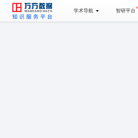
学术导航
智研平台