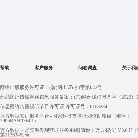
帮助
客户服务
问卷调查
关于我
网络出版服务许可证：(署)网出证(京)字第072号
药品医疗器械网络信息服务备案：(京)网药械信息备字（2023）第 0
信息网络传播视听节目许可证 许可证号：0108284
万方数据知识服务平台--国家科技支撑计划资助项目（编号：
2006BAH03B01）
万方数据学术资源发现获取服务系统[简称：万方智搜] V3.0 证
第11363462号