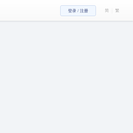
简
繁
登录 / 注册