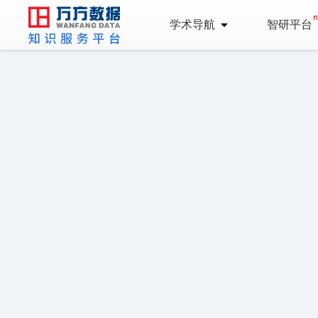
学术导航
智研平台