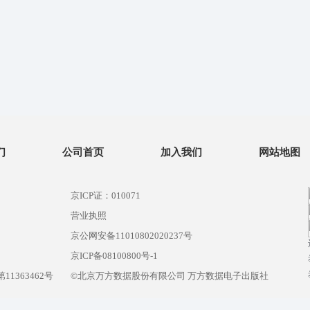
们
公司首页
加入我们
网站地图
京ICP证：010071
营业执照
京公网安备11010802020237号
）
京ICP备08100800号-1
1363462号
©北京万方数据股份有限公司 万方数据电子出版社