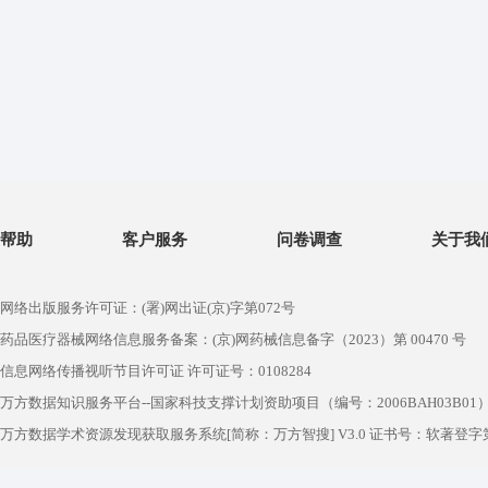
帮助
客户服务
问卷调查
关于我
网络出版服务许可证：(署)网出证(京)字第072号
药品医疗器械网络信息服务备案：(京)网药械信息备字（2023）第 00470 号
信息网络传播视听节目许可证 许可证号：0108284
万方数据知识服务平台--国家科技支撑计划资助项目（编号：2006BAH03B01
万方数据学术资源发现获取服务系统[简称：万方智搜] V3.0 证书号：软著登字第1