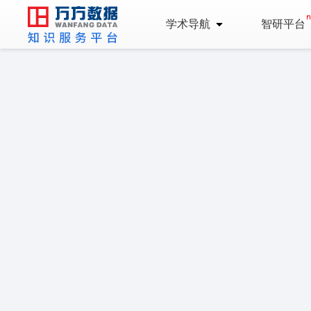
学术导航
智研平台