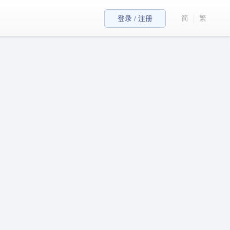
简
繁
登录 / 注册