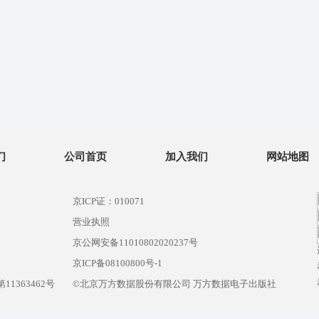
们
公司首页
加入我们
网站地图
京ICP证：010071
营业执照
京公网安备11010802020237号
）
京ICP备08100800号-1
1363462号
©北京万方数据股份有限公司 万方数据电子出版社