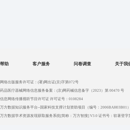
帮助
客户服务
问卷调查
关于我
网络出版服务许可证：(署)网出证(京)字第072号
药品医疗器械网络信息服务备案：(京)网药械信息备字（2023）第 00470 号
信息网络传播视听节目许可证 许可证号：0108284
万方数据知识服务平台--国家科技支撑计划资助项目（编号：2006BAH03B01
万方数据学术资源发现获取服务系统[简称：万方智搜] V3.0 证书号：软著登字第1