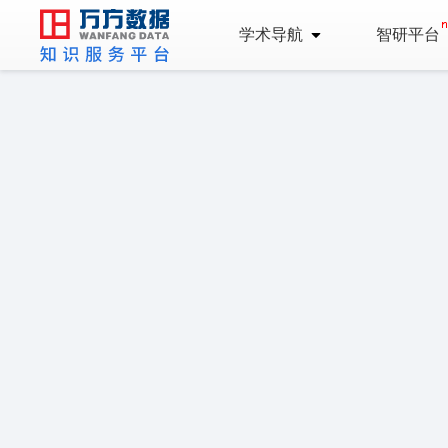
学术导航
智研平台