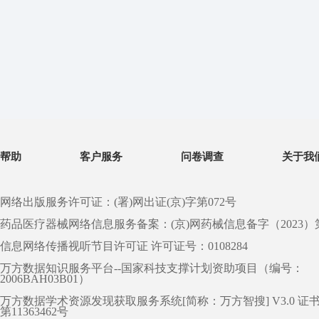
帮助
客户服务
问卷调查
关于我
网络出版服务许可证：(署)网出证(京)字第072号
药品医疗器械网络信息服务备案：(京)网药械信息备字（2023）第 0
信息网络传播视听节目许可证 许可证号：0108284
万方数据知识服务平台--国家科技支撑计划资助项目（编号：
2006BAH03B01）
万方数据学术资源发现获取服务系统[简称：万方智搜] V3.0 证
第11363462号