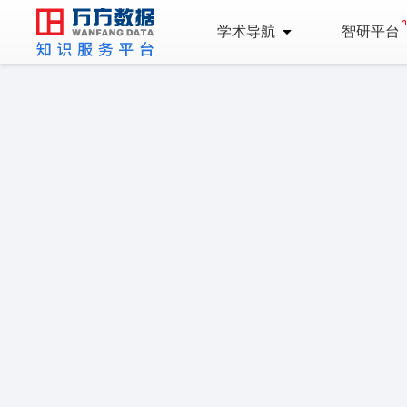
学术导航
智研平台