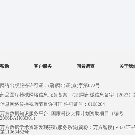
帮助
客户服务
问卷调查
关于我
网络出版服务许可证：(署)网出证(京)字第072号
药品医疗器械网络信息服务备案：(京)网药械信息备字（2023）第 0
信息网络传播视听节目许可证 许可证号：0108284
万方数据知识服务平台--国家科技支撑计划资助项目（编号：
2006BAH03B01）
万方数据学术资源发现获取服务系统[简称：万方智搜] V3.0 证
第11363462号