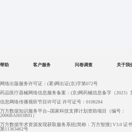
帮助
客户服务
问卷调查
关于我
网络出版服务许可证：(署)网出证(京)字第072号
药品医疗器械网络信息服务备案：(京)网药械信息备字（2023）第 0
信息网络传播视听节目许可证 许可证号：0108284
万方数据知识服务平台--国家科技支撑计划资助项目（编号：
2006BAH03B01）
万方数据学术资源发现获取服务系统[简称：万方智搜] V3.0 证
第11363462号