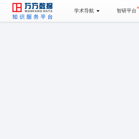
学术导航
智研平台