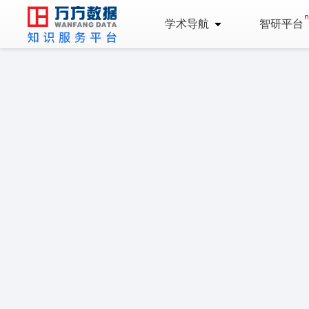
学术导航
智研平台