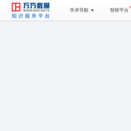
学术导航
智研平台