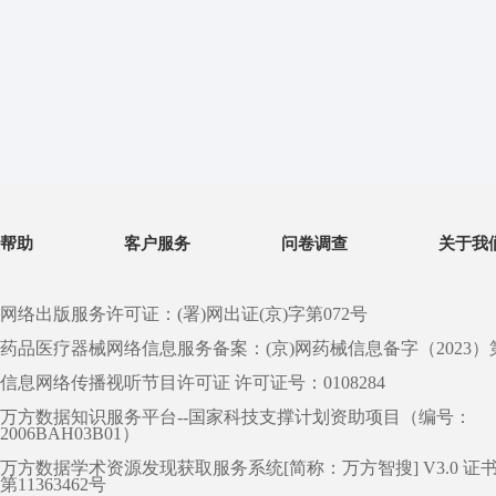
帮助
客户服务
问卷调查
关于我
网络出版服务许可证：(署)网出证(京)字第072号
药品医疗器械网络信息服务备案：(京)网药械信息备字（2023）第 0
信息网络传播视听节目许可证 许可证号：0108284
万方数据知识服务平台--国家科技支撑计划资助项目（编号：
2006BAH03B01）
万方数据学术资源发现获取服务系统[简称：万方智搜] V3.0 证
第11363462号