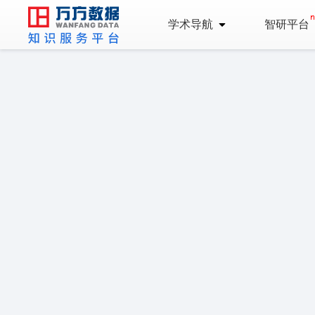
学术导航
智研平台