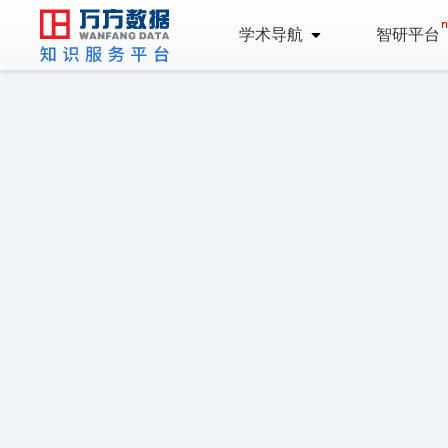
学术导航
智研平台