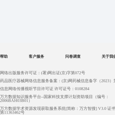
帮助
客户服务
问卷调查
关于我
网络出版服务许可证：(署)网出证(京)字第072号
药品医疗器械网络信息服务备案：(京)网药械信息备字（2023）第 0
信息网络传播视听节目许可证 许可证号：0108284
万方数据知识服务平台--国家科技支撑计划资助项目（编号：
2006BAH03B01）
万方数据学术资源发现获取服务系统[简称：万方智搜] V3.0 证
第11363462号