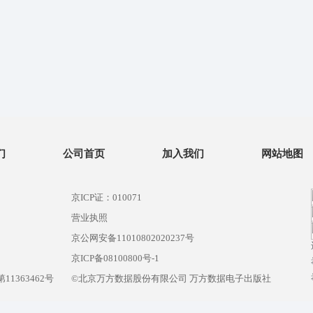
们
公司首页
加入我们
网站地图
京ICP证：010071
营业执照
京公网安备11010802020237号
）
京ICP备08100800号-1
1363462号
©北京万方数据股份有限公司 万方数据电子出版社