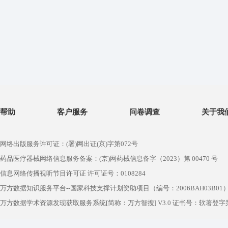
帮助
客户服务
问卷调查
关于我
网络出版服务许可证：(署)网出证(京)字第072号
药品医疗器械网络信息服务备案：(京)网药械信息备字（2023）第 00470 号
信息网络传播视听节目许可证 许可证号：0108284
万方数据知识服务平台--国家科技支撑计划资助项目（编号：2006BAH03B01
万方数据学术资源发现获取服务系统[简称：万方智搜] V3.0 证书号：软著登字第1