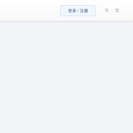
简
繁
登录 / 注册