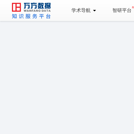
学术导航
智研平台