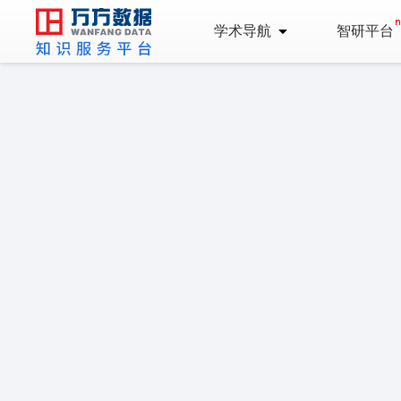
学术导航
智研平台