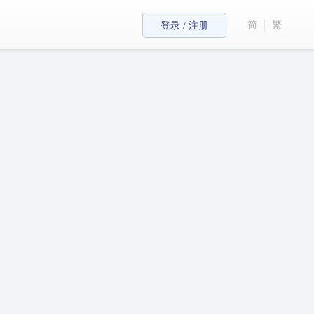
简
繁
登录 / 注册