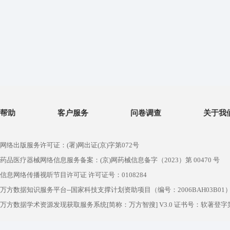
帮助
客户服务
问卷调查
关于我
网络出版服务许可证：(署)网出证(京)字第072号
药品医疗器械网络信息服务备案：(京)网药械信息备字（2023）第 00470 号
信息网络传播视听节目许可证 许可证号：0108284
万方数据知识服务平台--国家科技支撑计划资助项目（编号：2006BAH03B01
万方数据学术资源发现获取服务系统[简称：万方智搜] V3.0 证书号：软著登字第1