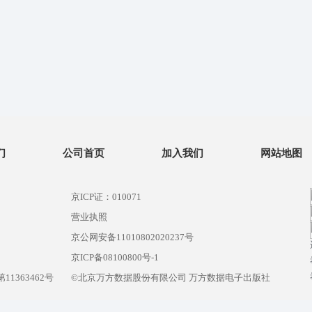
们
公司首页
加入我们
网站地图
京ICP证：010071
营业执照
京公网安备11010802020237号
）
京ICP备08100800号-1
1363462号
©北京万方数据股份有限公司 万方数据电子出版社