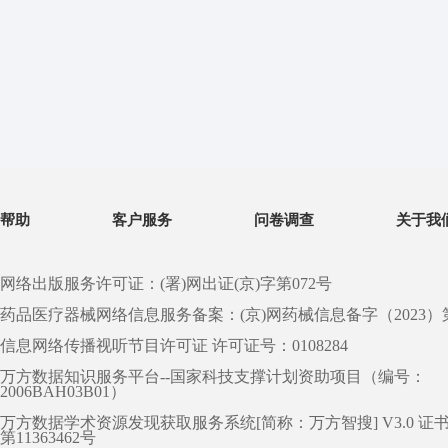
帮助
客户服务
问卷调查
关于我
网络出版服务许可证：(署)网出证(京)字第072号
药品医疗器械网络信息服务备案：(京)网药械信息备字（2023）第 0
信息网络传播视听节目许可证 许可证号：0108284
万方数据知识服务平台--国家科技支撑计划资助项目（编号：
2006BAH03B01）
万方数据学术资源发现获取服务系统[简称：万方智搜] V3.0 证
第11363462号