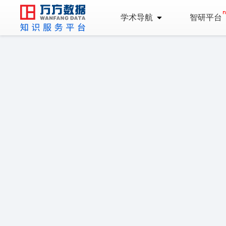
学术导航
智研平台