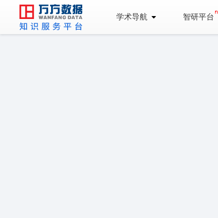
学术导航
智研平台