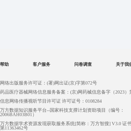
帮助
客户服务
问卷调查
关于我
网络出版服务许可证：(署)网出证(京)字第072号
药品医疗器械网络信息服务备案：(京)网药械信息备字（2023）第 0
信息网络传播视听节目许可证 许可证号：0108284
万方数据知识服务平台--国家科技支撑计划资助项目（编号：
2006BAH03B01）
万方数据学术资源发现获取服务系统[简称：万方智搜] V3.0 证
第11363462号