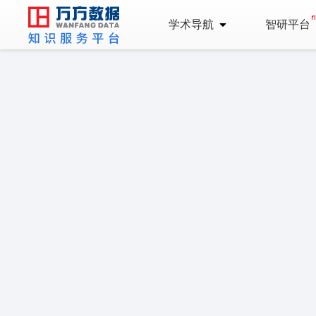
学术导航
智研平台