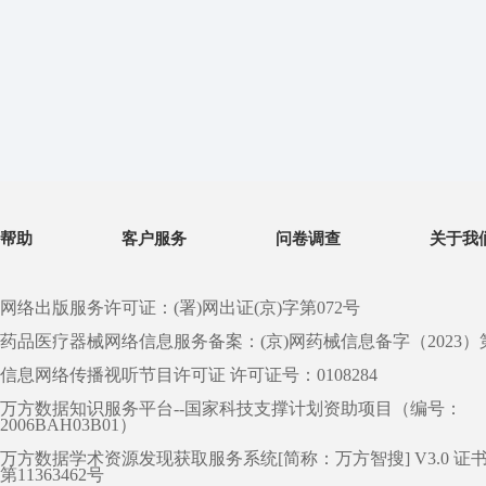
帮助
客户服务
问卷调查
关于我
网络出版服务许可证：(署)网出证(京)字第072号
药品医疗器械网络信息服务备案：(京)网药械信息备字（2023）第 0
信息网络传播视听节目许可证 许可证号：0108284
万方数据知识服务平台--国家科技支撑计划资助项目（编号：
2006BAH03B01）
万方数据学术资源发现获取服务系统[简称：万方智搜] V3.0 证
第11363462号