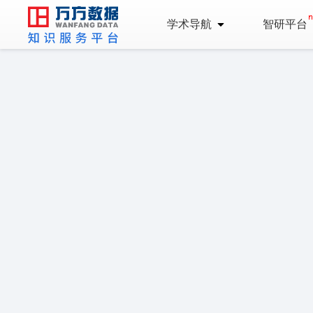
学术导航
智研平台