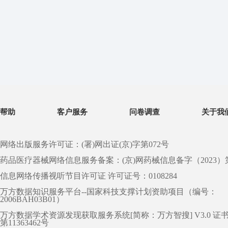
帮助
客户服务
问卷调查
关于我
网络出版服务许可证：(署)网出证(京)字第072号
药品医疗器械网络信息服务备案：(京)网药械信息备字（2023）第 0
信息网络传播视听节目许可证 许可证号：0108284
万方数据知识服务平台--国家科技支撑计划资助项目（编号：
2006BAH03B01）
万方数据学术资源发现获取服务系统[简称：万方智搜] V3.0 证
第11363462号