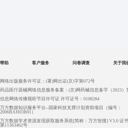
帮助
客户服务
问卷调查
关于我
网络出版服务许可证：(署)网出证(京)字第072号
药品医疗器械网络信息服务备案：(京)网药械信息备字（2023）第 0
信息网络传播视听节目许可证 许可证号：0108284
万方数据知识服务平台--国家科技支撑计划资助项目（编号：
2006BAH03B01）
万方数据学术资源发现获取服务系统[简称：万方智搜] V3.0 证
第11363462号