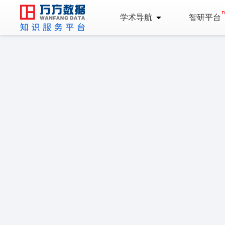
学术导航
智研平台